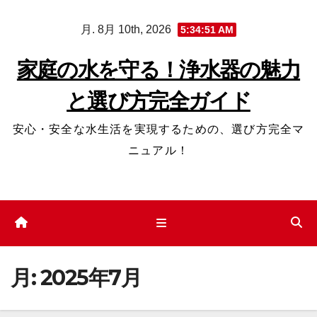
コ
月. 8月 10th, 2026
5:34:52 AM
ン
テ
家庭の水を守る！浄水器の魅力
ン
と選び方完全ガイド
ツ
へ
安心・安全な水生活を実現するための、選び方完全マ
ス
ニュアル！
キ
ッ
プ
月:
2025年7月