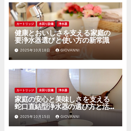
カートリッジ
水回り設備
浄水器
健康とおいしさを支える家庭の
要浄水器選びと使い方の新常識
2025年10月18日
GIOVANNI
カートリッジ
水回り設備
浄水器
家庭の安心と美味しさを支える
蛇口直結型浄水器の選び方と活用
術
2025年10月15日
GIOVANNI