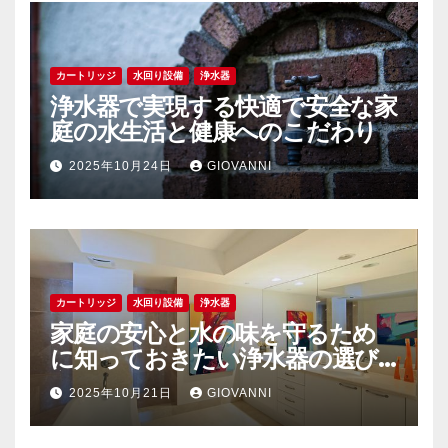
カートリッジ
水回り設備
浄水器
浄水器で実現する快適で安全な家
庭の水生活と健康へのこだわり
2025年10月24日
GIOVANNI
カートリッジ
水回り設備
浄水器
家庭の安心と水の味を守るため
に知っておきたい浄水器の選び
方と活用術
2025年10月21日
GIOVANNI