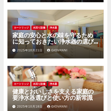
カートリッジ
水回り設備
浄水器
家庭の安心と水の味を守るため
に知っておきたい浄水器の選び
方と活用術
2025年10月21日
GIOVANNI
カートリッジ
水回り設備
浄水器
健康とおいしさを支える家庭の
要浄水器選びと使い方の新常識
2025年10月18日
GIOVANNI