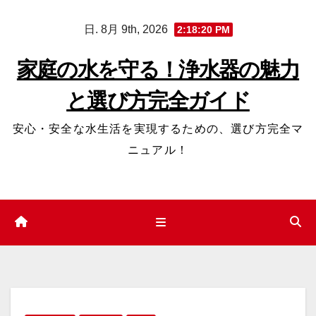
コ
日. 8月 9th, 2026
2:18:20 PM
ン
テ
家庭の水を守る！浄水器の魅力
ン
と選び方完全ガイド
ツ
へ
安心・安全な水生活を実現するための、選び方完全マ
ス
ニュアル！
キ
ッ
プ