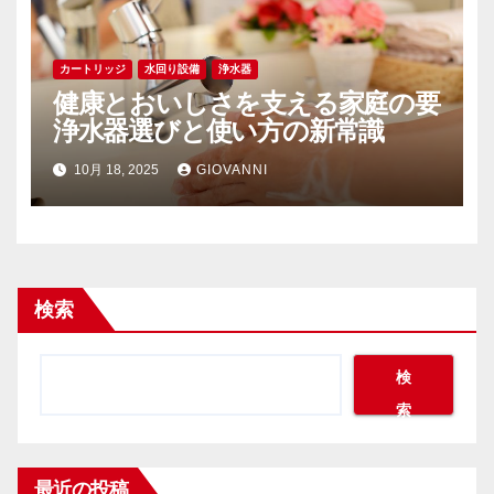
カートリッジ
水回り設備
浄水器
健康とおいしさを支える家庭の要
浄水器選びと使い方の新常識
10月 18, 2025
GIOVANNI
検索
検
索
最近の投稿