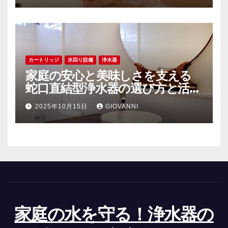
カートリッジ
水回り設備
浄水器
家庭の安心と美味しさを支える
蛇口直結型浄水器の選び方と活用
術
2025年10月15日
GIOVANNI
家庭の水を守る！浄水器の