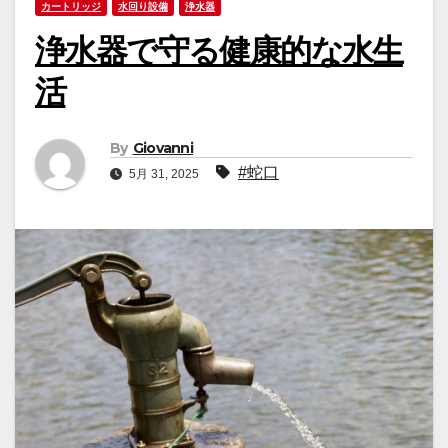
カートリッジ
水回り設備
浄水器
浄水器で守る健康的な水生
活
By
Giovanni
#蛇口
5月 31, 2025