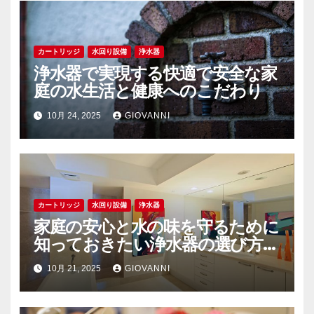
ン
カートリッジ
水回り設備
浄水器
浄水器で実現する快適で安全な家
庭の水生活と健康へのこだわり
10月 24, 2025
GIOVANNI
カートリッジ
水回り設備
浄水器
家庭の安心と水の味を守るために
知っておきたい浄水器の選び方と
活用術
10月 21, 2025
GIOVANNI